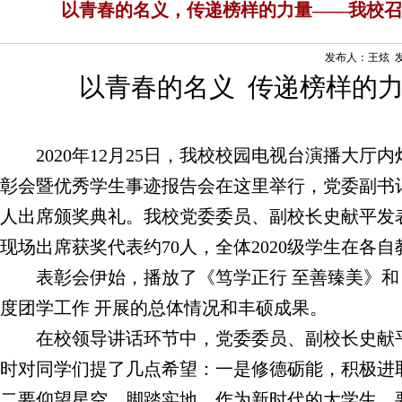
以青春的名义，传递榜样的力量——我校召开2
发布人：王炫 发布
以青春的名义 传递榜样的
2020
年
12
月
25
日，我校校园电视台演播大厅内
彰会暨优秀学生事迹报告会在这里举行，党委副书
人出席颁奖典礼。我校党委委员、副校长史献平发
现场出席获奖代表约
70
人，全体
2020
级学生在各自
表彰会伊始，播放了《笃学正行 至善臻美》和
度团学工作 开展的总体情况和丰硕成果。
在校领导讲话环节中，党委委员、副校长史献
时对同学们提了几点希望：一是修德砺能，积极进
二要仰望星空，脚踏实地。作为新时代的大学生，